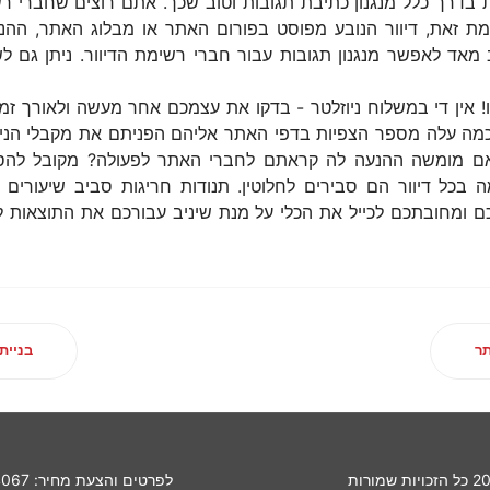
 בדרך כלל מנגנון כתיבת תגובות וטוב שכך. אתם רוצים שחברי רש
ומת זאת, דיוור הנובע מפוסט בפורום האתר או מבלוג האתר, ההנע
מאד לאפשר מנגנון תגובות עבור חברי רשימת הדיוור. ניתן גם 
 אין די במשלוח ניוזלטר - בדקו את עצמכם אחר מעשה ולאורך זמ
ה עלה מספר הצפיות בדפי האתר אליהם הפניתם את מקבלי הניו
כי 5% הסרה מהרשימה בכל דיוור הם סבירים לחלוטין. תנודות חריגות סביב ש
 בידיכם ומחובתכם לכייל את הכלי על מנת שיניב עבורכם את התוצאו
תר
בניית
לפרטים והצעת מחיר:
4067