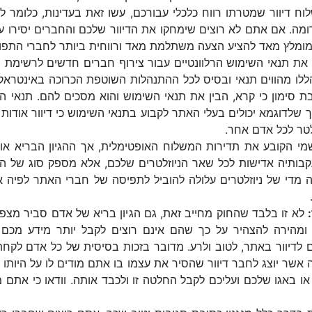
 דיוור שמטרתו רווח כלכלי עבורכם, עשו זאת בעדינות, כלומר לא 
דומה. אם אתם לא רוצים שימחקו את הדיוור שלכם והחברים יסירו 
מומלץ מאד להציע הצעה משתלמת מאד ורווחית ביותר לחברי התפו
ת תנאי השימוש הרלוונטיים עבור צירוף חברים חדשים לרשימת ה
ללו מהווים תנאי ובסיס לכל ההתנהלות השוטפת הכרוכה באינטראקצ
ת סימון כי קרא, הבין את תנאי השימוש והוא מסכים להם. תנאי
ך שלדוגמא יכולים בעלי האתר לקבוע בתנאי השימוש כי דיוור אודו
לטר לכל אדם אחר.
מי הקובע את תדירות המשלוח האופטימלית, אך ההגיון הבריא אומר
עקבותיה אדישות לכל שאר הניוזלטרים שלכם, אלא מספק סוג של הר
 מדי של ניוזלטרים עלולה להוביל לתפיסה של חברי האתר לפיה א
לא זו בלבד שהחוק מחייב זאת, גם הגיון בריא של אדם סביר מצ
מהירה להצהיר על כך שהם אינם רוצים לקבל יותר מידע מכם (
דיוור באתר, לטוב ולרע. מדובר בזכות בסיסית של כל אדם לקחת
ה אשר יוצג לחבר דיוור שהסיר את עצמו בו אתם מודים לו על היותו 
ו באגו שלכם ועליכם לקבל החלטה זו ולכבד אותה. וודאו כי את