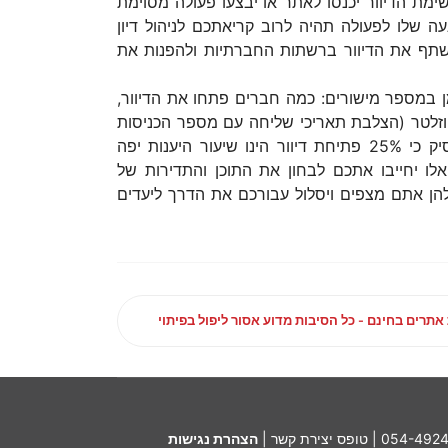
ימת הדיוור יכנסו לאתר או יבצעו פעולה מסוימת
ה שלו לפעולה תהיה לרוב קריאתכם לניהול דיון
לשתף את הדיוור ברשתות החברתיות ולהפנות את
ן במספר מישורים: כמה חברים פתחו את הדיוור,
זלטר (הצלבת תאריכי שליחה עם מספר הכניסות
לאתר באמצעות גוגל אנליטיקס למשל), האם מומשה ההנעה לה קראתם לחברי האתר לפעולה? מקובל להסיק כי 25% פתיחת דיוור הינו שיעור היענות יפה
יעורים אלו יחייבו אתכם לבחון את התוכן והתדירות של
ת להן אתם מצפים ויסלול עבורכם את הדרך ליעדים
 אתרים בחינם - כל הסיבות מדוע אסור ליפול בפיתוי
054-492
|
טופס יצירת קשר
|
הצהרת נגישות