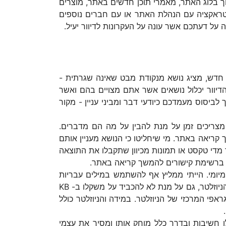
תוך בלוג האתר, מאמרי תוכן חדשים באתר, מוצרים
טראקציה עם הנהלת האתר או עם חברים נוספים
על דעתכם אשר עונה על העקרונות לדיוור יעיל.
הו חדש, מציג נושא מנקודת מבט שאינה שגרתית -
הדיוור יכלול נושאים אשר אתם מצויים בהם ואשר
ביסוס מעמדכם כיודעי דבר ומביני עניין - מקור
נם מצריכים זמן על מנת להבין על מה הם מדברים.
קריאה באתר. מי שיחליטו כי הנושא מעניין אותם
מדי טקסט או תמונות מכיוון שתקבלו את התוצאה
 ברשימת קישורים להמשך קריאה באתר.
יומי. הייתי ממליץ אף להשתמש במילים עבריות
שאינן שגרתיות על מנת לעורר עניין (אפילו הרמת גבה). כמו כן, לא מומלץ לתת משקל גבוה מדי לגראפיקה של הניוזלטר, גם על מנת לא להכביד על משקלו ב- KB
י המרכזי של הניוזלטר. במידה והניוזלטר כולל
ו חשיבות ובדרך כלל מוחק אותו ומסיר את עצמי