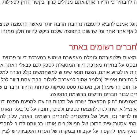
דה להבהיר כי הדיוור אותו אתם מנהלים כרוך בקשר הדוק לפעילות
 מסוגל אמנם להביא לתפוצה נרחבת הרבה יותר מאשר התפוצה שנוצ
 אף אחד אחר ומי שרשום בתפוצה שלכם ביקש להיות חלק ממנה!
לחברים רשומים באתר
מצעות פלטפורמת ג'ומלה מאפשרת שימוש במערכת דיוור פרטית בנ
התבסס על בחירת מערכת דיוור המסוגלת לספק לכם כבעלי האתר 
ית או לגרוע אותם, הצגת תנאי שימוש למשתמשים כולל הכרח למשת
לה עד תום הרשימה) וכן, מערכת סטטיסטיקות פתיחת הדיוור וחברי
טרים עבור חברים חדשים ברשימת התפוצה.
מצעות "חוק הספאם" שורה של תקנות שנועדו למניעת הפצת דואר 
אימייל או שתדלנות להוצאת כספים ולפיכך, חובה על כל בעלי האתר
 לדיוור נכון ויעיל של ניוזלטרים לחברים רשומים באתר, עלינו ל
מהי אסטרטגיית התוכן של הניוזלטרים אותנו בכוונתנו לדוור לחב
לץ מאד להקפיד על עקביות ובמקרה של הפרת העקביות יש לציין זאת