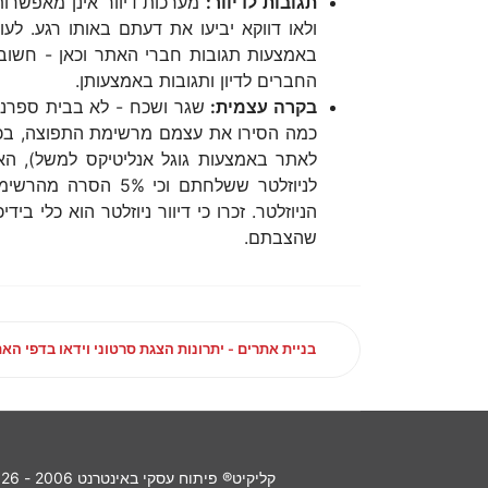
תגובות לדיוור:
מערכות דיוור אינן מאפשרות
ולאו דווקא יביעו את דעתם באותו רגע. לע
באמצעות תגובות חברי האתר וכאן - חשוב 
החברים לדיון ותגובות באמצעותן.
בקרה עצמית:
שגר ושכח - לא בבית ספרנו!
כמה הסירו את עצמם מרשימת התפוצה, בכמ
לניוזלטר ששלחתם ו
הניוזלטר. זכרו כי דיוור ניוזלטר הוא כלי
שהצבתם.
בניית אתרים - יתרונות הצגת סרטוני וידאו בדפי הא
קליקיט® פיתוח עסקי באינטרנט 2006 - 2026 כל הזכויות שמורות