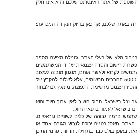
 השוטפת של אתר האינטרנט שלכם והוא אינו חלק
רה באתר שלכם, אך כאן בדיוק הנקודה המכרעת:
יהול מלא של בעלי האתר. ג'ומלה מציעה מספר
אפשרות רישום והסרה עצמאית על ידי המשתמשים
משים לקרוא ולאשר אותם, מנגנון מובנה לעיצוב
הניוזלטרים, דיוור הניוזלטר יהיה למקבצים של כתובות אימייל (כלומר אסור למערכת לשלוח בבת אחת דיוור לכל 5000 החברים הרשומים, אלא לשלוח למקבץ של
ם שהסירו עצמם מרשימת התפוצה. מומלץ גם לבחור
זבל בישראל. החוק חשוב לאין ערוך היות והוא
ים בישראל לעמוד בתנאי החוק.
השתמש ברמה גבוהה של כלים לשוניים וגראפיים.
רי האתר. האסטרטגיה יכולה לנבוע מגורם אחד או
 באופן בולט כבר בתחילת הדיוור. גורמי התוכן