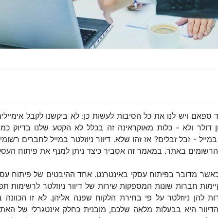
ספאם ויש לנו את כל הסיבות לעשות כן: לא ביקשנו לקבל אימיילים
 אין דוד רחוק בקנדה שהוריש לנו 50 מליון דולר ולא - כלות מאוקראינה זה בכלל לא הק
מייל - זבל זבלים? אז זהו שלא. דיוור ניוזלטר במייל לחברים רשו
רשומים באתר. במאמר זה אסביר כיצד ניתן למנף את פיתוח העסק באמ
כאשר מדובר בפיתוח עסקי באינטרנט. אחד ההיבטים של פיתוח עסקי 
י קיימות חברות שונות המספקות שירות של דיוור ניוזלטר לרשימות
רות להן ניוזלטר על פי בחירת הלקוח שפנה אליהן. לא זו הכוונה 
יוור היא בבעלות מלאה שלכם, מובנית כחלק אינטגרלי של האתר