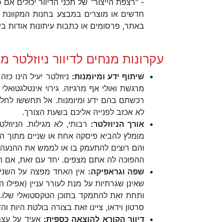
- "רצפת הייצור" של תכני הדיוור יכולים אם
חדשים או מוצרים במבצע בחנות המקוונת 
באתר, פרסומים או כתבות עיתונות אודות בי
עקרונות מנחים לדיוור ניוזלטר מענ
שיתוף ידע ומיומנות:
ניוזלטר יעיל הינו כ
מרגשת ואולי אף מרגיזה. גירוי אינטלגטואל
רכשתם בהם ידע ומיומנות. אל תחששו לחלוק 
לא אכזב לפנייה אליכם בשעת הצורך.
אורך הניוזלטר:
רבותי, לא מגילות. הניוזלט
מומלץ להביא פיסקה אחת או שניים מתוך התו
והם רוצים להתעמק בו או לממש את ההנעה ל
ההפוכה לה אתם מצפים. יחד עם זאת, אם ה
שפה וגראפיקה:
אין האחד מפצה על השני! 
ותחת זאת להתמקד בתוכן הטקסטואלי שלו. א
סרטון וידאו, ציינו זאת בצורה בולטת היות ו
דיוור הקורא להוצאה כספית:
אעיד על עצמי