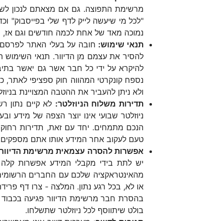
מרשימת התפוצה. גם אם מצאתם לנכון לשלוח
"לכל מי שיעשה לייק לדף שלי בפייסבוק" וכ
נמוכה מאד של אחת לכמה חודשים וגם אז, 
תנאי שימוש:
חובה על בעלי האתר לפרסם א
להסיר את עצמם מן הדיוור. תנאי השימוש ה
להיקרא על ידי כל חבר אשר גם יאשר בתיב
נספח קונקרטי המהווה חוק ספציפי לאתר, כ
ולא ניתן להעביר את ההטבה המצויינת בניוז
תדירות משלוח הניוזלטר:
לא קיים נתון רש
ניוזלטר שבועי אינו יוצר הצפה של מידע וב
הנכם מתמחים. יחד עם זאת, תדירות רחוקה
טעם לעקוב אחר המידע אותו אתם מספקים.
אפשרות להסרה עצמאית מרשימת הדיוור:
יש לתת בידי מקבלי המידע אפשרות קלה ו
מהאינטראקציה שלכם עם החברים הרשומים ל
או לא, בכל רגע נתון. המלצה - צרו דף פריד
בהסרת חבר מרשימת הדיוור פגיעה בכבוד א
בולט שיתווסף לכל ניוזלטר שתשלחו.