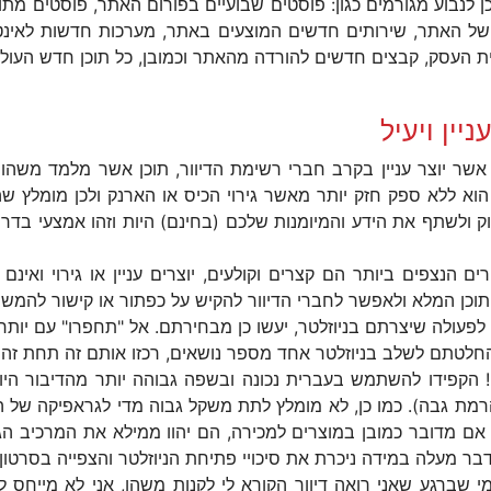
 כן לנבוע מגורמים כגון: פוסטים שבועיים בפורום האתר, פוסטים מ
של האתר, שירותים חדשים המוצעים באתר, מערכות חדשות לאינ
ת העסק, קבצים חדשים להורדה מהאתר וכמובן, כל תוכן חדש העולה 
יין ויעיל
זה אשר יוצר עניין בקרב חברי רשימת הדיוור, תוכן אשר מלמד מש
י הוא ללא ספק חזק יותר מאשר גירוי הכיס או הארנק ולכן מומלץ ש
ולשתף את הידע והמיומנות שלכם (בחינם) היות וזהו אמצעי בדרך ל
רים הנצפים ביותר הם קצרים וקולעים, יוצרים עניין או גירוי ואי
כן המלא ולאפשר לחברי הדיוור להקיש על כפתור או קישור להמשך 
פעולה שיצרתם בניוזלטר, יעשו כן מבחירתם. אל "תחפרו" עם יותר 
חלטתם לשלב בניוזלטר אחד מספר נושאים, רכזו אותם זה תחת זה
הקפידו להשתמש בעברית נכונה ובשפה גבוהה יותר מהדיבור היומ
ם מדובר כמובן במוצרים למכירה, הם יהוו ממילא את המרכיב הגראפ
הדבר מעלה במידה ניכרת את סיכויי פתיחת הניוזלטר והצפייה בסרטון.
 שברגע שאני רואה דיוור הקורא לי לקנות משהו, אני לא מייחס ל