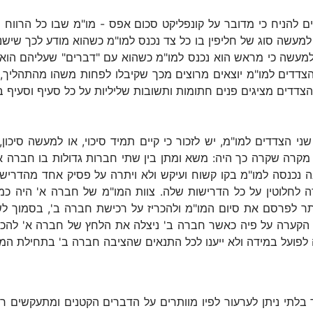
ם להניח כי מדובר על קונפליקט סכום אפס - מו"מ שבו כל הרוו
, למעשה סוג של חליפין בו כל צד נכנס למו"מ כשהוא מודע לכך שיש
 למעשה כי מראש הוא נכנס למו"מ כשהוא עם "דברים" שעליהם הוא מו
הצדדים למו"מ יוצאים מרוצים מכך שקיבלו לפחות משהו מהתהליך,
 בו שני הצדדים מציגים פנים חתומות ותשובות שליליות על כל סעיף וס
ני הצדדים למו"מ, יש לזכור כי קיים תמיד סיכוי, או למעשה סיכו
 מקרה שקרה כך היה: משא ומתן בין שתי חברות גדולות בו חברה 
ה נכנסה למו"מ בקו קשוח ועיקש ולא ויתרה על פסיק אחד מהדרי
רה לחלוטין על כל הדרישות שלה. צוות המו"מ של חברה א' היה 
תר לפרסם את סיום המו"מ ולהכריז על רכישת חברה ב', בסמוך
קערה על פיה כאשר חברה ב' ניצלה את הלחץ של חברה א' להכרי
ה לפועל במידה ולא ייענו לכל התנאים שהציבה חברה ב' בתחילת המ
ד בלתי ניתן לערעור לפיו מוותרים על הדברים הקטנים ומתעקשים ר