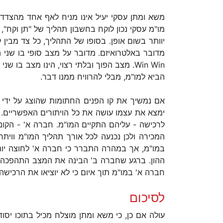
משא ומתן עסקי יעיל אינו מניח לאף אחד מהצדדי
מו"מ עסקי נכון לוקח בחשבון תהליך של "תן וקח"
יוותר בשום אופן. בסופו של התהליך, כל צד מבין
מדובר באלטרואיזם. מדובר על מצב סופי בו שני 
Win Win. מצב הפוך ובלתי רצוי, הינו מצב
הביא למו"מ, מבלי להרוויח ממנו דבר.
אם נמשיך את קו הפנים החתומות שהוצג על ידי ש
ימצא את עצמו עושה את כל הויתורים האפשריים.
לרכישה - עליהם התקיים המו"מ. חברה א' - הקונ
המכירה ולכן נכנעה לכל אורך תהליך המו"מ ווית
במו"מ, אך במהרה התברר כי חברה א' לחוצה יו
ההון. ברגע שחברה ב' הבינה את המצב התהפכה ה
חברה א' במו"מ תוך איום כי לא יוציאו את הרכיש
לסיכום
עולה אם כן, כי משא ומתן מוצלח מכיל בתוכו יסו