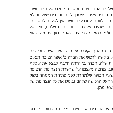
ח של צד אחד יהיה ההפסד המוחלט של הצד השני.
נם דברים עליהם יצטרך לוותר ודברים שעליהם לא
כן לוותר ולתת לצד השני. אין לטעות ולחשוב כי
 תוך שמירה על כבודם והרווחיות שלהם, מצב של
עיף במו"מ. במצב זה כל צד ישאר לבסוף עם מה שהוא
ן, בו תתהפך הקערה על פיה והצד העיקש והקשוח
א' ביקשה לרכוש את חברה ב' אשר הציבה תנאים
שות שלה. חברה ב' הייתה חייבת לבצע את עיסקת
כמובן מרוצה מעצמו על שרשרת הנצחונות הרצופה
 לשעת הבוקר שלמחרת לפני פתיחת המסחר בשוק
ז על הרכישה שלהם וביטלו את כל הנצחונות של
שא ומתן.
ק על הדברים הקריטיים. במילים פשוטות - לברור