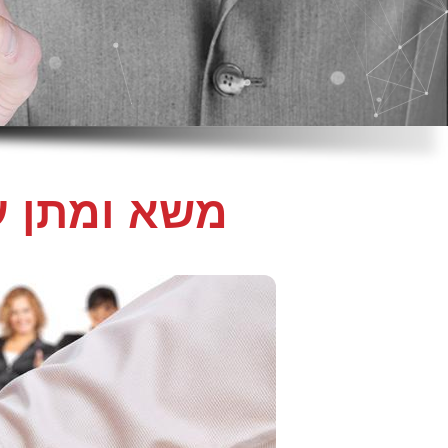
משא ומתן עס