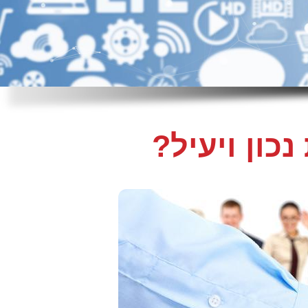
כון ויעיל?