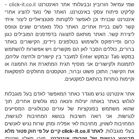
שמי עמיאל הורוביץ ובבעלותי אתר האינטרנט click-it.co.il -
קליקיט פיתוח עסקי באינטרנט. האתר שלי נועד להציג אתרי
אינטרנט שבניתי וכן לאפשר ללקוחות פוטנציאליים ליצור איתי
קשר לשם בניית אתרים. האתר כולל מאמרים שונים וטופס
ליצירת קשר. האתר מותאם לתצוגה בדפדפנים המובילים כגון
כרום ופיירפוקס ולשימוש בטלפונים ניידים; הקישורים באתר
ברורים, כוללים הסבר לאן הם מקשרים ויש אפשרות להשתמש
במקש Tab ובמקש Enter למעבר בין קישורים ולחיצה עליהם;
לתמונות ולקישורים אני מוסיף תגית המתארת את התמונה או
את הקישור; התוכן פשוט וברור; הטקסטים מחולקים לפסקאות
וקיימות כותרות בהתאם למקטעים.
אתר אינטרנט נגיש מוגדר כאתר המאפשר לאדם בעל מוגבלות
לגלוש באתר באותה יעילות והנאה כמו גולשים אחרים, תוך
שהוא משתמש בפונקציות של עזרים טכנולוגיים המסייעים
לנגישות. אני רואה חשיבות בנושא המחויבות לנגישות,
המחויבות לשוויון, מחויבות לאי אפליה ומתן שרות נגיש לאנשים
בעלי מוגבלות.
לאתר click-it.co.il קיים על פי חוק פטור מלא
מביצוע נגישות של שירותי אינטרנט.
מובן מאליו שהייתי