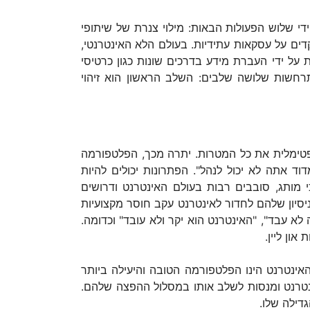
י שלוש הפעולות הבאות: מילוי צנרת של שיתופי
ם (Network), הנעשית לצורך קיום משא-ומתן מקדים על עסקאות עתידיות. בעולם הלא האינטרנטי,
ל ידי העברת מידע בדרכים שונות כגון כרטיסי
התרחשות שלושה שלבים: השלב הראשון הוא זיהוי
פטימלית את כל המטרות. יתרה מכך, הפלטפורמה
ק וכסלוגן השגור בפי אנשי ה-IT: "מה שאתה לא יכול למדוד אתה לא יכול לנהל". הפתרונות יכולים להיות
 מותג, סובבים רבות בעולם האינטרנט ודרושים
ניסיון שלהם לחדור לאינטרנט עקב חוסר מקצועיות
 לא עבד", "האינטרנט הוא יקר ולא עובד" וכדומה.
ון ליין.
אינטרנט הינו הפלטפורמה הטובה והיעילה ביותר
ינטרנט ומנסות לשלב אותו במסלול ההפצה שלהם.
דילה שלו.