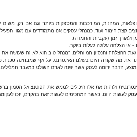
המופלאות, המהנות, המורכבות והמספקות ביותר וגם אם רק, משום ש
חצים קצת הימור ועוד. כמנהלי עסקים אנו מתמודדים עם מגוון הפעילו
ולאורך זמן (עקביות והתמדה).
- אי הצלחה עלולה לעלות ביוקר.
עת ההצלחה והנסיון המיוחלים. "מנהל טוב הוא לא זה שעושה את ה
ותר את מה שקורה היום בעולם האינטרנט. על אף שמבחינה טכנית כל
וצע, הדבר ידומה לעסק אשר יפנה לאדם השולט במעבד תמלילים, על 
נטרנטית ולזהות את אלו היכולים לממש את הפוטנציאל הטמון ברש
 עסק לעשות היום. כאשר המחכימים לעשות זאת בהקדם, יזכו לעקו