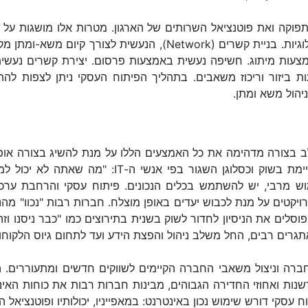
וקה ואת פוטנציאל השרותים של הארגון. מטרות אלו מושגות על יד
פעולה סינרגטיים לארגון. מיסחור המוצרים והטכנולוגיות. בניית קשרי
עות מיתוג. חשיפה נעשית באמצעות פרסום. יצירת קשרים נעשית ע
עות ביזור וריכוז משאבים. בתהליך הפיתוח העסקי ניתן לצפות ל
יהול משא ומתן.
ב בצורה מדהימה את כל האמצעים הללו על מנת להשיג בצורה או
האינטרנטית היא הפלטפורמה המדידה ביותר הקיימת בשו
ש מרבי, יש להשתמש בכלים הנכונים. פיתוח עסקי והרחבת ערכי
רויקטים על מנת לכבוש יעדים באופן מוצלח. חברות רבות "נכוו" מה
וסלים את הניסיון לחדור לשוק בשנית בתירוצים כמו "כבר ניסנו וזה
רים רבים, החל משלב ניהול והפצת הידע ועד לתחום גיוס הלקוחות א
ברה וניצול משאבי החברה הקיימים לשווקים חדשים ומתעוררים. ה
דשנות ואחוזי החדירה הגבוהים, מבינות חברות רבות את כוחות הא
קי דורש שימוש נכון באינטרנט: במאפייניו, יכולותיו ופוטנציאל הג