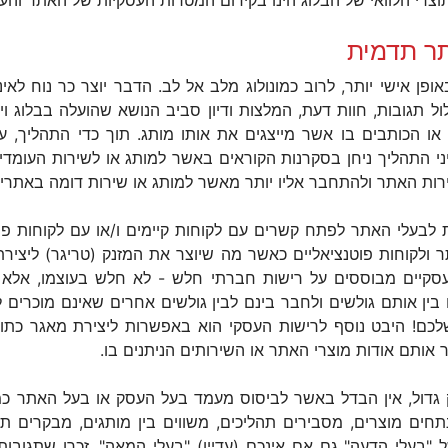
צרי הלוואי של הבלוג הינו בקידום המטרות העסקיות של האתר והע
ר תדמית
פן אישי יותר, לרוב כמונולוג מלב אל לב. הדבר יוצר כר נוח לאי
כלול תגובות, חוות דעת, המלצות ודיון סביב הנושא שהועלה בבלוג
ו הכותבים בו אשר מייצגים את אותו מותג. תוך כדי התהליך, עש
 התהליך ניחן בסקרנות הקוראים באשר למותג או לשירות העומדים 
ירות האתר ולהתחבר אליו יותר מאשר למותג או שירות דומה באתרי
בעלי האתר לפתח קשרים עם לקוחות קיימים ו/או עם לקוחות פוטנ
ר ולקוחות פוטנציאליים כאשר מה שיוצר את המזנק (טריגר) ליציר
עסקיים מבוססים על רישות חברתי חלש - לא חלש בעוצמו, אלא 
 בין אותם גולשים ולחבר בינם לבין גולשים אחרים שאינם מוכרים 
לכם! היבט נוסף לרישות העסקי הוא באפשרות ליצירת מאגר כתוב
 אותם אודות מוצרי האתר או השירותים הניתנים בו.
גדול, אין הבדל באשר לביסוס מעמד בעל העסק או בעל האתר כ
חים מוצרים, מסבירים תהליכים, משווים בין מותגים, מבקרים תו
בעלי הדעה" גם אם אינכם (עדיין) "בעלי המאה". זכרו שתגובות