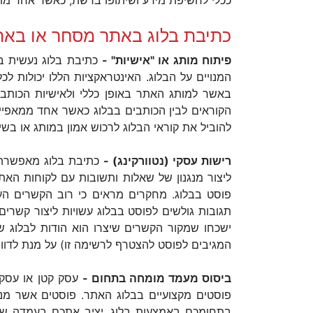
ככלי לחשיפת מידע ושיתופו ברשת, כאשר אחד מתו
כתיבת בלוג באתר מסחר או באת
פיתוח מותג או "אישיות" -
כתיבת בלוג נעשית באו
המנויים על הבלוג. האינטראקציות הללו יכולות ל
באשר למותג האתר באופן כללי ולאישיות הכותב א
הקוראים לבין הכותבים בבלוג כאשר אחד ממאפייני
להוביל את קוראי הבלוג לרכוש אמון במותג או בש
רישות עסקי (נטוורקינג) -
כתיבת בלוג מאפשרת ל
ליצור מנגנון של שאלות ותשובות עם לקוחות האת
פוסט בבלוג. מחקרים מראים כי רוב הקשרים ה
תגובות גולשים לפוסט בבלוג עשויות ליצור קשרים
ישכחו שמקור הקשרים שיצרו הוא הודות לבלוג ש
המגיבים לפוסט להצטרף לרשימה זו) על מנת לדוור
ביסוס מעמד מומחה בתחום -
עסק קטן או עסק 
פוסטים מקצועיים בבלוג האתר. פוסטים אשר מנת
בתחומכם באמצעות בלוג, יציב אתכם בעמדה של "