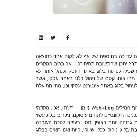
עים בקידום אתר האינטרנט שלכם בגוגל, מה שנקרא SEO ונניח שלא זכיתם עד כה בתוספת של אף לא לקוח אחד כתוצאה
ר? יתכן שהתשובה תהיה "כן", אך ברוב המקרים
שכילו לפתוח בלוג באתר העסק ולנהל אותו, לא
 מהו אותו קסם של ניהול בלוג באתר עסקי, אשר
יהול בלוג באתר אינטרנט עסקי וכן, מהי התועלת
 המילים We
b+Log
(יומן + רשת). אכן, מקדמי
ם הרלוונטיים לתחום עיסוקם. ניכר כי בלוג עשוי
 גבוהה יותר באופן יחסי, בעיקר לנוכח העובדה
ג וניהולו ככלי שיווקי, היות ואנו רואים בבלוג