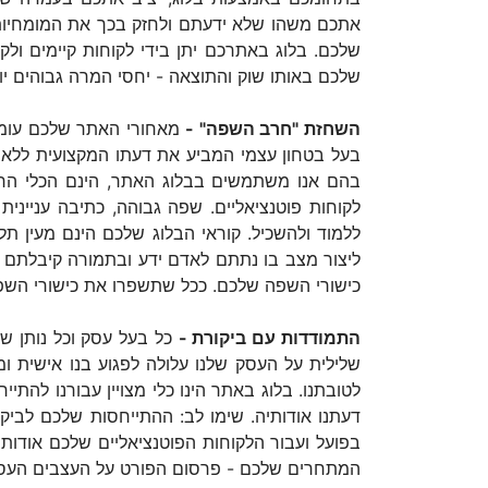
אתכם משהו שלא ידעתם ולחזק בכך את המומחיות ש
שלכם. בלוג באתרכם יתן בידי לקוחות קיימים ול
שלכם באותו שוק והתוצאה - יחסי המרה גבוהים יו
השחזת "חרב השפה" -
מאחורי האתר שלכם עומד 
בעל בטחון עצמי המביע את דעתו המקצועית ללא 
בהם אנו משתמשים בבלוג האתר, הינם הכלי הראש
לקוחות פוטנציאליים. שפה גבוהה, כתיבה עניינית
ללמוד ולהשכיל. קוראי הבלוג שלכם הינם מעין ת
ליצור מצב בו נתתם לאדם ידע ובתמורה קיבלתם א
כישורי השפה שלכם. ככל שתשפרו את כישורי השפה
התמודדות עם ביקורת -
כל בעל עסק וכל נותן שיר
שלילית על העסק שלנו עלולה לפגוע בנו אישית ו
לטובתנו. בלוג באתר הינו כלי מצויין עבורנו להתי
דעתנו אודותיה. שימו לב: ההתייחסות שלכם לבי
בפועל ועבור הלקוחות הפוטנציאליים שלכם אודות
המתחרים שלכם - פרסום הפורט על העצבים העסק