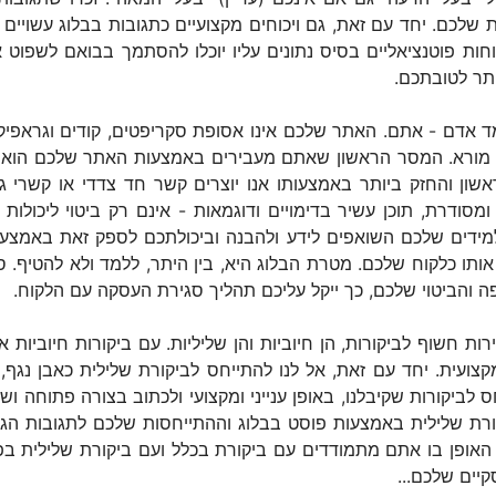
לכם. יחד עם זאת, גם ויכוחים מקצועיים כתגובות בבלוג עשויי
קוחות פוטנציאליים בסיס נתונים עליו יוכלו להסתמך בבואם לשפו
תר לטובתכם.
אדם - אתם. האתר שלכם אינו אסופת סקריפטים, קודים וגראפיקה
מורא. המסר הראשון שאתם מעבירים באמצעות האתר שלכם הוא הת
ון והחזק ביותר באמצעותו אנו יוצרים קשר חד צדדי או קשרי גו
 ומסודרת, תוכן עשיר בדימויים ודוגמאות - אינם רק ביטוי ליכול
למידים שלכם השואפים לידע ולהבנה וביכולתכם לספק זאת באמצעו
ותו כלקוח שלכם. מטרת הבלוג היא, בין היתר, ללמד ולא להטיף.
 והביטוי שלכם, כך ייקל עליכם תהליך סגירת העסקה עם הלקוח.
ות חשוף לביקורות, הן חיוביות והן שליליות. עם ביקורות חיוביות 
מקצועית. יחד עם זאת, אל לנו להתייחס לביקורת שלילית כאבן נג
יחס לביקורות שקיבלנו, באופן ענייני ומקצועי ולכתוב בצורה פתוחה 
קורת שלילית באמצעות פוסט בבלוג וההתייחסות שלכם לתגובות ה
 האופן בו אתם מתמודדים עם ביקורת בכלל ועם ביקורת שלילית ב
יים שלכם...