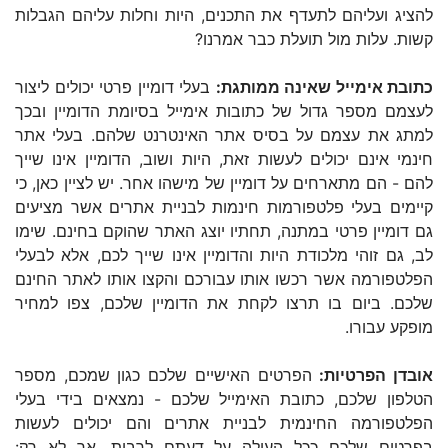
להציג ועליהם לתעדף את התכנים, היות וחלות עליהם הגבלות
קשות. עלות מול תועלת כבר אמרנו?
כתובת אימייל שאינה ממותגת:
בעלי דומיין פרטי יכולים ליצור
לעצמם מספר גדול של כתובות אימייל בסיומת הדומיין ובכך
למתג את עצמם על בסיס אתר האינטרנט שלהם. בעלי אתר
חינמי אינם יכולים לעשות זאת, היות ושוב, הדומיין אינו שייך
להם - הם מתארחים על דומיין של מישהו אחר. יש לציין כאן, כי
קיימים בעלי פלטפורמות חינמות לבניית אתרים אשר מציעים
גם דומיין פרטי במתנה, תחתיו יוצג האתר שהוקם בחינם. שימו
לב, גם זוהי מלכודת היות והדומיין אינו שייך לכם, אלא לבעלי
הפלטפורמה אשר רכשו אותו עבורכם והקצו אותו לאתר החינם
שלכם. ביום בו תרצו לקחת את הדומיין שלכם, צפו למחיר
מופקע עבורו.
אובדן הפרטיות:
הפרטים האישיים שלכם כגון שמכם, מספר
הטלפון שלכם, כתובת האימייל שלכם - נמצאים בידי בעלי
הפלטפורמה החינמית לבניית אתרים והם יכולים לעשות
בפרטים שלכם ככל העולה על דעתם לרבות, אך לא רק: