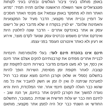
באופן מוחלט בעיני ציבור הגולשים ובפרט בעיני לקוחות
פוטנציאליים אשר השאלה הראשונה שלהם תהיה תמיד: "מדוע
האתר הזה לא מתפקד באופן עצמאי? אם מקימי האתר חוסכים
על דומיין ובניית אתר מקצועי, הדבר מעיד על המקצועיות
והאמינות שלהם". יש לציין בנקודה זו שלא מדובר כאן על רישום
עסק או אתר באינדקס אתרים - הדבר שונה לחלוטין היות
ואינדקס אתרים משמש ככרטיס עסק שנועד לקדם מוצר, אירוע
או רעיון ולא כאתר אינטרנט העומד בפני עצמו.
חינם אינו בהכרח חינם לעד:
בעלי פלטפורמות חינמיות
לבניית אתרים מפתים את קורבנותיהם להקים אצלם אתר חינם
אין כסף, אך לא מעט פעמים מדובר בשירות חינם לתקופת זמן
קצובה. לאחר תקופת זמן מסוימת, השירות הופך להיות
בתשלום (סמלי או שלא) וקורבן החינם מוצא עצמו כבר רגיל
למערכת שניתנה לו ואין לו זמן או חשק להעביר את כל מה
שהוא כבר העלה לקמום חינמי אחר. זוהי המלכודת, היות והיא
נועדה למשוך את הקורבן להקים אתר בחינם, אך הנה שוב -
לחינם הזה כבר יש עלות חודשית או שנתית. במצטבר, התשלום
החודשי או השנתי כבר יכול היה לממן אתר מקצועי, מותאם