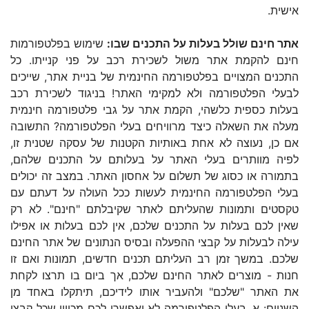
אישית.
אתר חינם שולל בעלות על התכנים שבו:
שימוש בפלטפורמות
חינם להקמת אתר משול לשכירת רכב על פני קנייתו. כל
התכנים המצויים בפלטפורמה החינמית של בניית אתר, שייכים
לבעלי הפלטפורמה ולא למקימי האתר! בניגוד לשכירת רכב
בעלות כספית כלשהי, הקמת אתר על גבי פלטפורמה חינמית
מעלה את השאלה כיצד מרוויחים בעלי הפלטפורמה? התשובה
אם כן, נעוצה לא אחת באותיות הקטנות של עסקה שטנית זו,
לפיה מוותרים בעלי האתר על בעלותם על התכנים שלהם,
בתמורה או כסוג של תשלום על אחסון האתר. במצב זה יכולים
בעלי הפלטפורמה החינמית לעשות ככל העולה על דעתם עם
טקסטים ותמונות שהעליתם לאתר שקיבלתם "חינם". לא רק
שאין לכם בעלות על התכנים שלכם, אין לכם בעלות או אפילו
עילה לבעלות על קבצי ההפעלה ובסיס הנתונים של אתר החינם
שלכם. במשך זמן רב העליתם תכנים חדשים, תמונות ואם זו
חנות - מוצרים לאתר החינם שלכם, אך ביום בו תרצו לקחת
את האתר "שלכם" ולהעביר אותו לידיכם, תיתקלו באחד מן
השניים: א. בעלי הפלטפורמה לא יאפשרו לכם מכיוון שכל קבצי