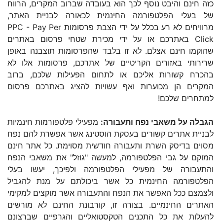
כזה חינם והיבט נוסף לכך הוא בעובדה שברוב המקרים, הרווח
של בעלי הפלטפורמה החינמית לכאורה לבניית האתר,
מרוויחים לא רע בכלל על ידי הצבת פרסומות PPC - Pay Per
Click באתרכם או על ידי מכירת שטחי פרסום באתרים
שהוקמו חינם אצלם. לא זו בלבד שהפרסומות תוצבנה באופן
שרירותי באזורים הקריטיים של אתרכם, פרסומות אלו לא
בהכרח קשורות אליכם או לתחום הפעילות שלכם, ברוב
המקרים הן מכוערות ואף עשויות להציג באתרכם פרסום
למתחרים שלכם!
הגבלה על משאבי נפח ותעבורה:
מפעילי פלטפורמות חינמיות
לבניית אתרים קשורים בעסקת הוסטינג אשר אפשרת להם נפח
מסוים בדיסק השרת ותעבורה חודשית מסוימת. כל אתר חינם
המוקם על גבי הפלטפורמה, למעשה "גוזל" את משאבי הנפח
והתעבורה של מפעילי הפלטפורמה ולפיכך, יעשו בעלי
הפלטפורמה החינמית כל אשר ביכולתם על מנת להגביל
ולצמצם ככל האפשר את הנפח והתעבורה אשר מוקצים למקימי
האתרים החינמיים. בצורה זו, קורבונת החינם לא מורשים
להעלות את כל התכנים הטקסטואליים והגרפיים שברצונם