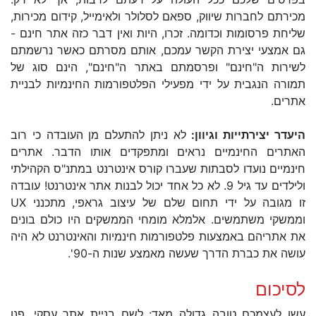
מכירתם לחברות שיווק, ספאם לסלולר ולאימייל, קידום מכירות,
שליחת פרסומות וכדומה. זכרו, היות ואין דבר כזה אתר חינם -
גם אמצעי יצירת הקשר עמכם, אותם מסרתם כאשר נרשמתם
לשירות ה"חינם" ופרסמתם באתר ה"חינם", הינם סוג של
תמורה הנגבית על ידי מפעילי הפלטפורמות החינמיות לבניית
אתרים.
היעדר יצירתייות וגיוון:
לא ניתן להתעלם מן העובדה כי רוב
האתרים החינמיים נראים ומתפקדים אותו הדבר. אתרים
חינמיים נועדו לסבתות שעברו קורס אינטרנט במתנ"ס הקהילתי
ולילדים עד גיל 9. לא כל אחד יכול לבנות אתר אינטרנט! עובדה
זו מגובה על ידי תחום שלם של עיצוב גראפי, מתכנני UX
וממשקי משתמשים. אלמלא מומחי הממשקים היו כולם בונים
את אתריהם באמצעות פלטפורמות חינמיות והאינטרנט לא היה
עושה את כברת הדרך שעשה מאמצע שנות ה-90'.
לסיכום
עשו לעצמכם טובה גדולה מאד: לשם בניית אתר עסקי, פנו