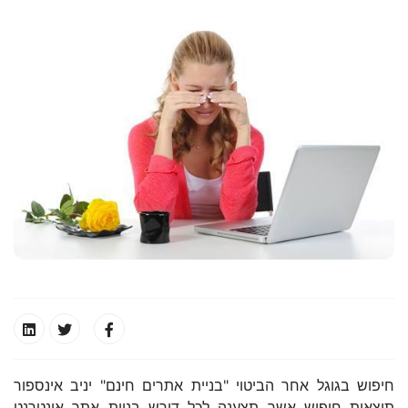
חיפוש בגוגל אחר הביטוי "בניית אתרים חינם" יניב אינספור
תוצאות חיפוש אשר תצענה לכל דורש בניית אתר אינטרנט