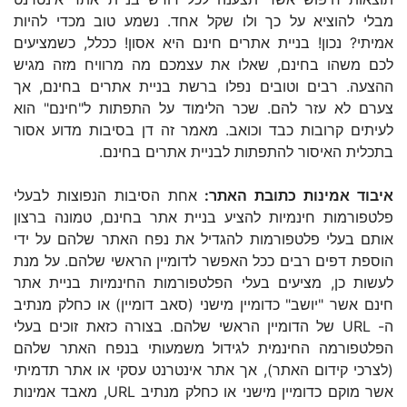
מבלי להוציא על כך ולו שקל אחד. נשמע טוב מכדי להיות
אמיתי? נכון! בניית אתרים חינם היא אסון! ככלל, כשמציעים
לכם משהו בחינם, שאלו את עצמכם מה מרוויח מזה מגיש
ההצעה. רבים וטובים נפלו ברשת בניית אתרים בחינם, אך
צערם לא עזר להם. שכר הלימוד על התפתות ל"חינם" הוא
לעיתים קרובות כבד וכואב. מאמר זה דן בסיבות מדוע אסור
בתכלית האיסור להתפתות לבניית אתרים בחינם.
איבוד אמינות כתובת האתר:
אחת הסיבות הנפוצות לבעלי
פלטפורמות חינמיות להציע בניית אתר בחינם, טמונה ברצון
אותם בעלי פלטפורמות להגדיל את נפח האתר שלהם על ידי
הוספת דפים רבים ככל האפשר לדומיין הראשי שלהם. על מנת
לעשות כן, מציעים בעלי הפלטפורמות החינמיות בניית אתר
חינם אשר "יושב" כדומיין מישני (סאב דומיין) או כחלק מנתיב
ה- URL של הדומיין הראשי שלהם. בצורה כזאת זוכים בעלי
הפלטפורמה החינמית לגידול משמעותי בנפח האתר שלהם
(לצרכי קידום האתר), אך אתר אינטרנט עסקי או אתר תדמיתי
אשר מוקם כדומיין מישני או כחלק מנתיב URL, מאבד אמינות