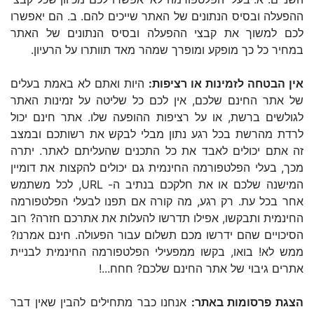
ההפעלה ובסיס הנתונים של האתר שייכים להם. ב. הם יאפשרו
לכם למשוך את קבצי ההפעלה ובסיס הנתונים של האתר
במחיר כל כך מופקע ומופרך שמהר מאד תוותרו על הרעיון.
אין הבטחה לזמינות או רציפות:
היות ואתם לא באמת בעלים
של אתר החינם שלכם, אין לכם כל שליטה על זמינות האתר
לגולשים ברשת, או על רציפות ההופעה שלו. אתר חינם יכול
לרדת מהרשת בכל רגע נתון מבלי לבקש את רשותכם ובמצב
זה אתם יכולים לאבד את כל התכנים שהעליתם לאתר. יתרה
מכך, בעלי הפלטפורמה החינמית גם יכולים להקצות את דומיין
המישנה שלכם או את חלקכם בנתיב ה- URL, לכל משתמש
אחר בכל עת. רק רגע, מה קורה אם תפנו לבעלי הפלטפורמה
החינמית ותבקשו, אפילו תדרשו להעלות את אתרכם חזרה? רוב
הסיכויים שהם ידרשו מכם תשלום עבור הפעולה. חינם אמרנו?
ממש לא! בואו, בקשו ממפעילי הפלטפורמה החינמית לבניית
אתרים גיבוי של אתר החינם שלכם? חחח...!
הצגת פרסומות באתר:
אנחנו כבר מתחילים להבין שאין דבר