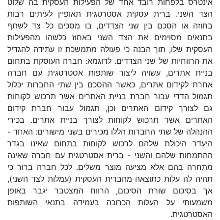
אינטרס בלפחות רובד אחד של הפעילות העסקית בה שלוט
הצד השני. ברית עסקית אסטרטגית תאופיין לעיתים רבות
בחוזה או הסכם בין שני הצדדים, בו מסכים כל צד לשתף
בתנאים מסוימים את הצד השני באחוז כלשהו מהפעילות
העסקית שלו, תוך הבנה כי פעולה מתמשכת זו עתידה להגדיל
את הרווחיות של שני הצדדים. לדוגמא: חברה העוסקת בתחום
בניית אתרים, עשויה ליצור שותפות אסטרטגית עם חברה
אחרת לקידום אתרים, כאשר ההסכם בין שתי החברות יכלול
תגמול הדדי עבור חברת בניית האתרים אשר תרכוש לקוחות
גם לצורך קידום האתרים וכן, תגמול עבור חברת קידום
האתרים אשר תרכוש לקוחות לצורך בניית אתרים. בכירי
ההנהלה של שתי החברות הללו מכירים בשני מישורים: האחד -
היעדר היכולת שלהם לרכוש לקוחות בתחום שאינו בגדר
ההתמחות שלהם והשני - ברית אסטרטגית עם חברה שאינה
מתחרה בהם אלא מציעה מוצר משלים. לכל חברה ברור כי
תהיה לה עלות כתוצאה מהברית העסקית (עמלות לצד השני),
אך בסיכום שורת הסיכום, הרווח המצטבר יגבר באופן
משמעותי על העלות הכרוכה בעמידה בתנאי השותפות
האסטרטגית.