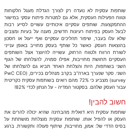
שותפות עסקית לא נועדה רק לצורך הגדלת מעגל הלקוחות
וטווח הפעילות העסקית, אלא גם למטרות פיתוח עסקי במישור
ההתמקצעות. שותפים עסקיים איכותיים עשויים לסייע רבות
לבעל העסק בפיתוח רעיונות חדשים, מענה על בעיות ומצבים
שלא עלו בעבר, שיפור תהליכים עסקיים ואף ייעול או חסכון
בהוצאות העסק. כאשר כל שותף בעסק מחוייב באופן ענייני
לשורת הרווח ולטווח הרחוק, עשוייה להיווצר אצל השותפים
העסקיים תחושת מחוייבות, אפילו סמויה, להצלחתו של הגוף
השני בשותפות, היות והצלחת האחד תביא גם להצלחתו של
השני. סקר שנערך בארה"ב בקרב מנהלים בכירים, (PwC CEO
survey) מצביע כי 72% מהם רואים בשותפות עסקית כקריטית
עבור העסק שלהם. בסקטור המדיה - על הנתון לכדי 82%!
חשוב להבין!
שותפות עסקית היא דואלית מהבחינה שהיא יכולה להרים את
העסק או להפיל אותו. שותפות עסקית מוצלחת מושתתת על
בסיס הדדי של: אמון, מחוייבות, שיתוף פעולה ותקשורת. ברגע