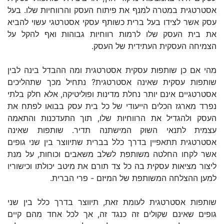
אסטרטגית במטרה למנף את פיתוח העסק והרווחיות שלו. בעל
עסק אשר לצידו בעל ברית כשותף עסקי אסטרטגי עשוי להביא
את בית העסק שלו לרמות רווחיות גבוהות ואף להקל על
הצמיחה העסקית העתידית של העסק.
מהי אם כן שותפות עסקית אסטרטגית ומה ההבדל בינה לבין
שותפות עסקית שאינה אסטרטגית? נתחיל מכך שתהליכים
אסטרטגיים אינם יותר נחלת מדינות ופוליטיקה, אלא חלק בלתי
נפרד מארגז הכלים הייעודי של כל בית עסק בבואו לפתח את
העסק ולהגדיל את הרווחיות שלו, תוך התעדכנות והתאמה
עצמית לתנאי השוק המישתנה תדיר. שותפות שאינה
אסטרטגית תתאפיין בדרך כלל בברית שתיווצר בין שני גופים
אשר לקחו החלטה משותפת לשלב משאבים וכוחות, על מנת
ליצור מציאות עסקית בה כל צד תורם את מיטב יכולתו וכישוריו
למען ההצלחה המשותפת של המיזם - פרי הברית.
שותפות אסטרטגית לעומת זאת, תיווצר בדרך כלל בין שני
גופים שאינם שקולים זה כנגד זה, אך לכל אחד מהם קיים